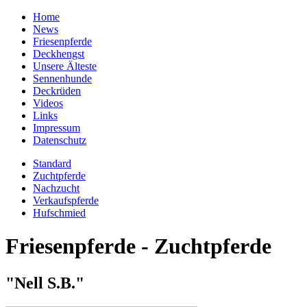
Home
News
Friesenpferde
Deckhengst
Unsere Älteste
Sennenhunde
Deckrüden
Videos
Links
Impressum
Datenschutz
Standard
Zuchtpferde
Nachzucht
Verkaufspferde
Hufschmied
Friesenpferde - Zuchtpferde
"Nell S.B."