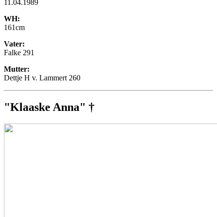
11.04.1989
WH:
161cm
Vater:
Falke 291
Mutter:
Dettje H v. Lammert 260
"Klaaske Anna" †